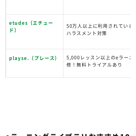
etudes（エチュー
50万人以上に利用されている
ド）
ハラスメント対策
5,000レッスン以上のeラー
playse.（プレース）
修！無料トライアルあり
月額4,900円、初期費用0円、
LearnO（ラーノ）
のスピード導入
eラーニングのデジタ
2000以上の導入実績！教材
ル・ナレッジ
運用管理の3大機能を搭載