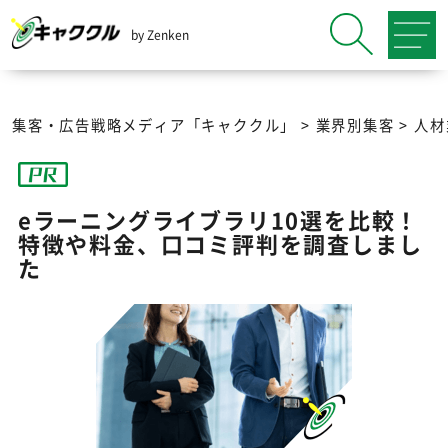
by Zenken
集客・広告戦略メディア「キャククル」
>
業界別集客
>
人材
eラーニングライブラリ10選を比較！
特徴や料金、口コミ評判を調査しまし
た