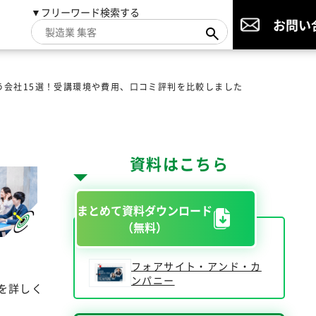
▼フリーワード検索する
お問い
う会社15選！受講環境や費用、口コミ評判を比較しました
資料はこちら
まとめて資料ダウンロード
（無料）
フォアサイト・アンド・カ
ンパニー
を詳しく