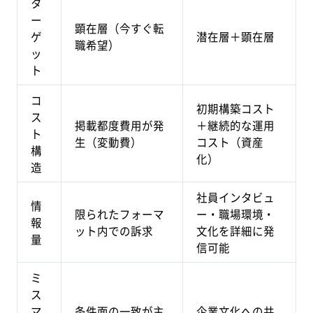
タ
ー
顕在層（今すぐ転
ゲ
潜在層＋顕在層
職希望）
ッ
ト
コ
初期構築コスト
ス
掲載都度費用が発
＋継続的な運用
ト
生（変動費）
コスト（資産
構
化）
造
社員インタビュ
情
限られたフォーマ
ー・職場環境・
報
ット内での訴求
文化を詳細に発
量
信可能
ミ
ス
マ
条件面の一致が主
企業文化への共