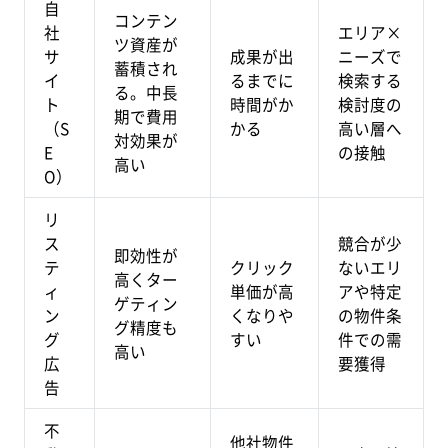
自
コンテン
社
エリア×
ツ資産が
サ
成果が出
ニーズで
蓄積され
イ
るまでに
検索する
る。中長
ト
時間がか
検討度の
期で費用
（S
かる
高い層へ
対効果が
E
の接触
高い
O）
リ
ス
競合が少
即効性が
テ
クリック
ないエリ
高くター
ィ
単価が高
アや特定
ゲティン
ン
くなりや
の物件条
グ精度も
グ
すい
件での需
高い
広
要獲得
告
不
他社物件