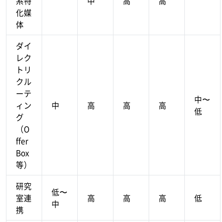
系特
中
高
高
化媒
体
ダイ
レク
トリ
クル
ーテ
中〜
ィン
中
高
高
高
低
グ
（O
ffer
Box
等）
研究
低〜
室連
高
高
高
低
中
携