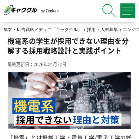
by Zenken
集客・広告戦略メディア「キャククル」
>
採用
>
人材募集
>
エンジ
機電系の学生が採用できない理由を分
解する採用戦略設計と実践ポイント
最終更新日：2026年04月22日
「機電」とは機械工学・電気工学/電子工学の総