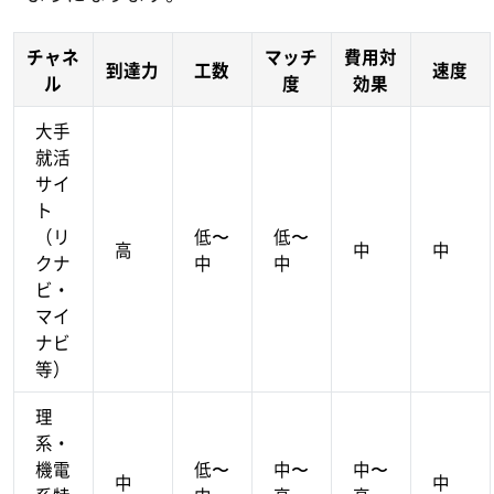
チャネ
マッチ
費用対
到達力
工数
速度
ル
度
効果
大手
就活
サイ
ト
（リ
低〜
低〜
高
中
中
クナ
中
中
ビ・
マイ
ナビ
等）
理
系・
機電
低〜
中〜
中〜
中
中