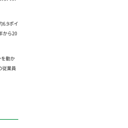
6.9ポイ
から20
ンを動か
の従業員