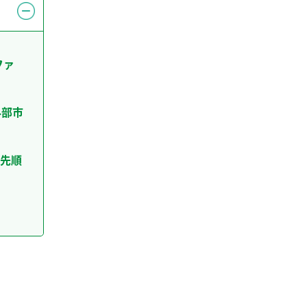
ファ
外部市
先順