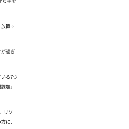
から手を
、放置す
けが過ぎ
いる7つ
場課題」
、リソー
の方に、