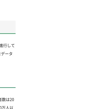
進行して
なデータ
数は20
50万人以