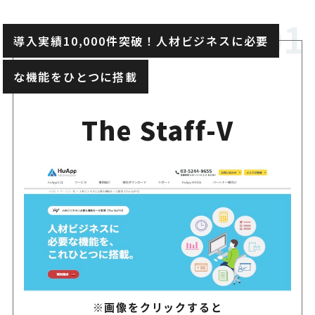
専任コンサルタント・ヘルプ
PORTERS Staffing
者による専用窓口
導入実績10,000件突破！人材ビジネスに必要
な機能をひとつに搭載
12,000社以上の派遣元、4,9
e-staffing
派遣先企業が導入
The Staff-V
※画像をクリックすると