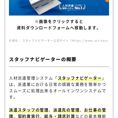
※画像をクリックすると
資料ダウンロードフォームへ移動します。
引用元： スタッフナビゲーター公式サイト（https://www.uts-navi.com/st
スタッフナビゲーターの概要
人材派遣管理システム「
スタッフナビゲーター
」
は、派遣業における日常の煩雑な業務を簡単かつ
スムーズに処理出来るオールインワンシステムで
す。
派遣スタッフの管理
、
派遣先の管理
、
お仕事の管
理
、
契約書発行
、
給与・請求計算
などの基本機能