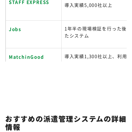
STAFF EXPRESS
導入実績5,000社以上
1年半の現場検証を行った後
Jobs
たシステム
導入実績1,300社以上、利用継
MatchinGood
3％
CastingONE
「稼働数最大化」がテーマ
「使いやすい」にこだわった
CROSS STAFF
おすすめの派遣管理システムの詳細
ェース
情報