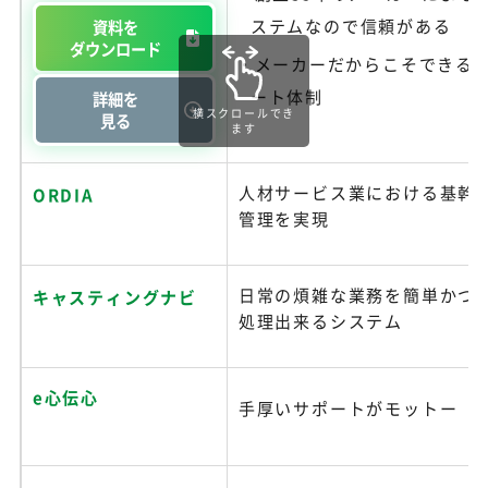
ステムなので信頼がある
資料を
ダウンロード
メーカーだからこそできる
ート体制
詳細を
横スクロールでき
見る
ます
人材サービス業における基幹
ORDIA
管理を実現
日常の煩雑な業務を簡単かつ
キャスティングナビ
処理出来るシステム
e心伝心
手厚いサポートがモットー