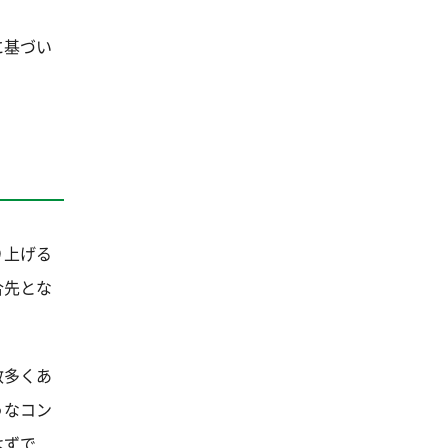
に基づい
り上げる
合先とな
数多くあ
うなコン
はずで