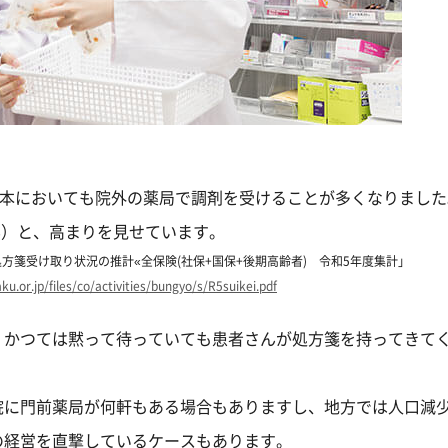
日本においても院外の薬局で調剤を受けることが多くなりました
4%）と、高まりを見せています。
処方箋受け取り状況の推計«全保険(社保+国保+後期高齢者) 令和5年度集計」
ku.or.jp/files/co/activities/bungyo/s/R5suikei.pdf
、かつては黙って待っていても患者さんが処方箋を持ってきて
。
院に門前薬局が何軒もある場合もありますし、地方では人口減
の経営を直撃しているケースもあります。