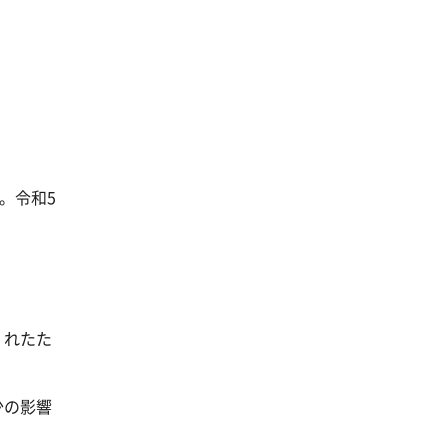
。令和5
くれたた
少の影響