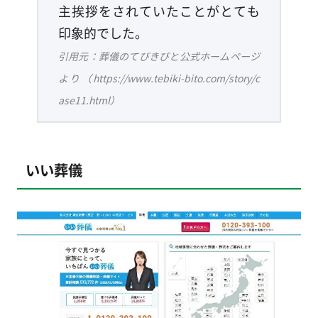
主挨拶をされていたことがとても
印象的でした。
引用元：葬儀のてびきびと公式ホームページ
より（https://www.tebiki-bito.com/story/c
ase11.html）
いい葬儀