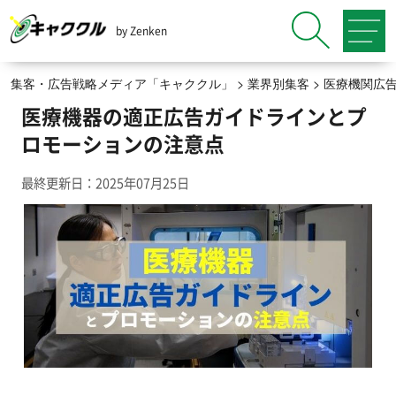
by Zenken
集客・広告戦略メディア「キャククル」
>
業界別集客
>
医療機関広
医療機器の適正広告ガイドラインとプ
ロモーションの注意点
最終更新日：2025年07月25日