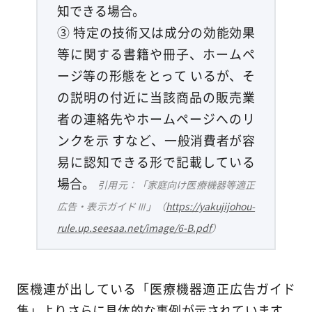
知できる場合。
③ 特定の技術又は成分の効能効果
等に関する書籍や冊子、ホームペ
ージ等の形態をとって いるが、そ
の説明の付近に当該商品の販売業
者の連絡先やホームページへのリ
ンクを示 すなど、一般消費者が容
易に認知できる形で記載している
場合。
引用元：「家庭向け医療機器等適正
広告・表示ガイドⅢ」（
https://yakujijohou-
rule.up.seesaa.net/image/6-B.pdf
）
医機連が出している「医療機器適正広告ガイド
集」よりさらに具体的な事例が示されています。