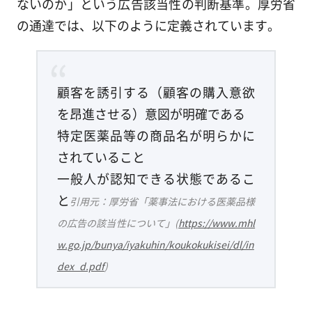
ないのか」という広告該当性の判断基準。厚労省
の通達では、以下のように定義されています。
顧客を誘引する（顧客の購入意欲
を昂進させる）意図が明確である
特定医薬品等の商品名が明らかに
されていること
一般人が認知できる状態であるこ
と
引用元：厚労省「薬事法における医薬品様
の広告の該当性について」(
https://www.mhl
w.go.jp/bunya/iyakuhin/koukokukisei/dl/in
dex_d.pdf
)