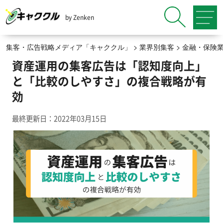
by Zenken
集客・広告戦略メディア「キャククル」
>
業界別集客
>
金融・保険
資産運用の集客広告は「認知度向上」
と「比較のしやすさ」の複合戦略が有
効
最終更新日：2022年03月15日