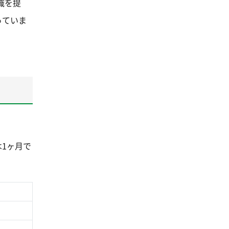
識を提
っていま
1ヶ月で