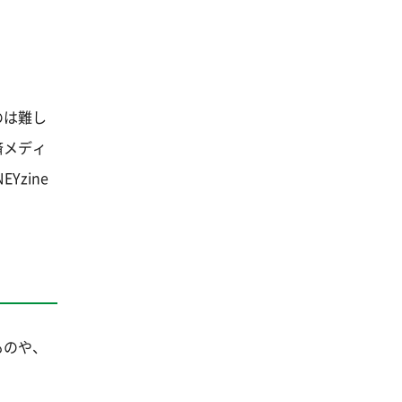
のは難し
済メディ
Yzine
ものや、