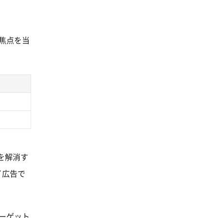
焦点を当
を解消す
イ広告で
ーゲット