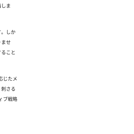
指しま
す。しか
りませ
すること
応じたメ
、刺さる
ィブ戦略