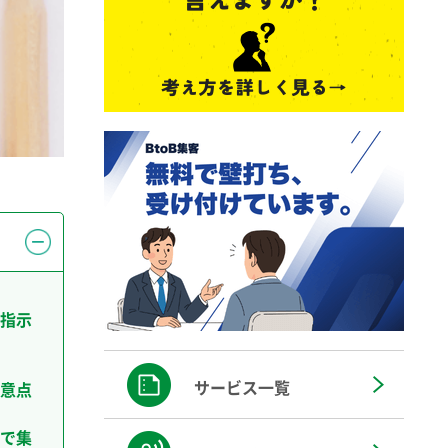
指示
サービス一覧
意点
で集