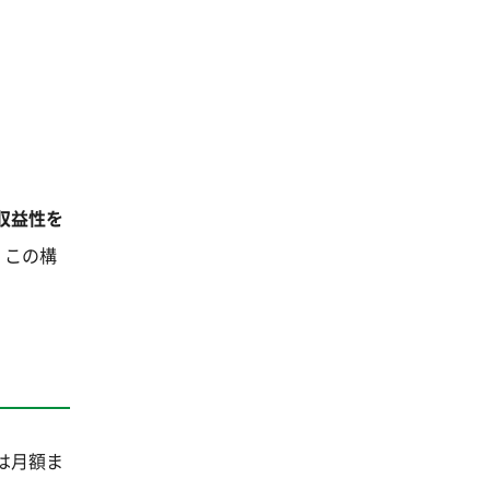
収益性を
。この構
は月額ま