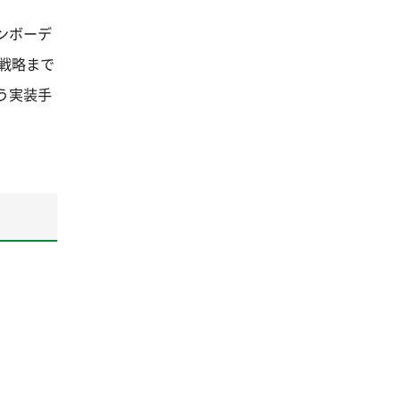
オンボーデ
戦略まで
う実装手