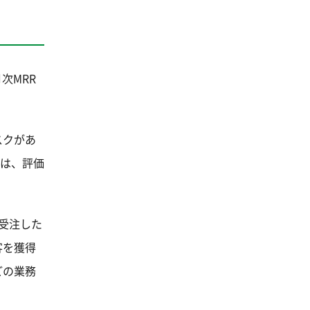
次MRR
。
スクがあ
には、評価
受注した
客を獲得
どの業務