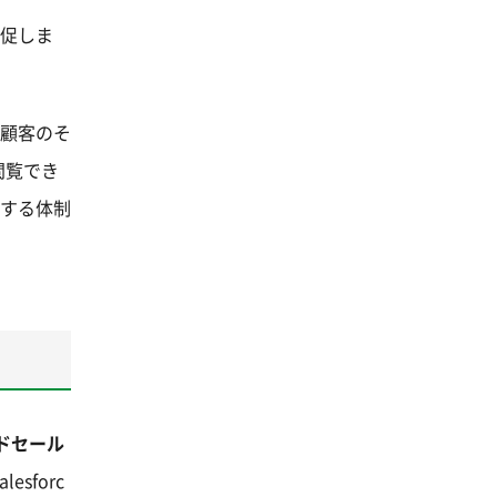
を促しま
た顧客のそ
閲覧でき
価する体制
ルドセール
alesforc