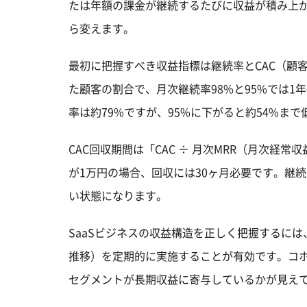
たは年額の課金が継続するたびに収益が積み上が
ら変えます。
最初に把握すべき収益指標は継続率とCAC（顧
た顧客の割合で、月次継続率98%と95%では1
率は約79%ですが、95%に下がると約54%まで
CAC回収期間は「CAC ÷ 月次MRR（月次経
が1万円の場合、回収には30ヶ月必要です。継
い状態になります。
SaaSビジネスの収益構造を正しく把握するに
推移）を定期的に実施することが有効です。コ
セグメントが長期収益に寄与しているかが見え