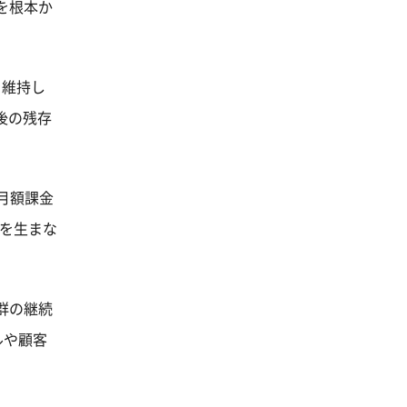
を根本か
を維持し
後の残存
で月額課金
益を生まな
群の継続
ルや顧客