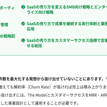
SaaSの売り方を変えるSMB向け戦略とエンタ
ンボーディ
ライズ向け戦略
SaaSの売り方で成果を継続する実行体制と業
C管理
応用
Gの戦略配
SaaSの売り方をカスタマーサクセス指標で定
せる総括
注件数を最大化する発想から抜け出せていないことにあります。
えても解約率（Churn Rate）が高ければ売上は積み上がり
出すには、The ModelとカスタマーサクセスをMRR・ARR
貫した事業設計として運用することが必要です。