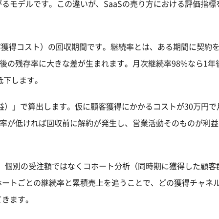
るモデルです。この違いが、SaaSの売り方における評価指標
客獲得コスト）の回収期間です。継続率とは、ある期間に契約
年後の残存率に大きな差が生まれます。月次継続率98%なら1年
低下します。
常収益）」で算出します。仮に顧客獲得にかかるコストが30万円
続率が低ければ回収前に解約が発生し、営業活動そのものが利
は、個別の受注額ではなくコホート分析（同時期に獲得した顧客
ホートごとの継続率と累積売上を追うことで、どの獲得チャネ
てきます。