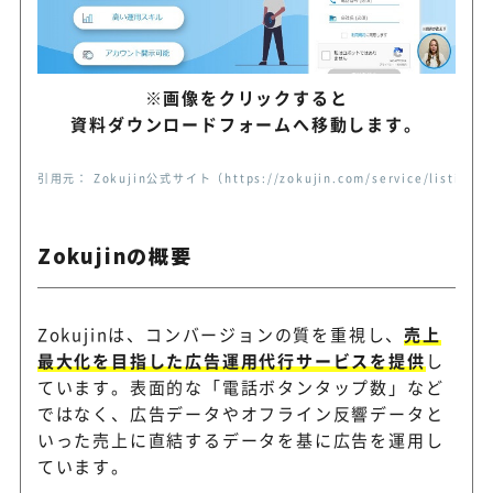
中小企業専門で少額から相談で
FFC広告代行
※画像をクリックすると
広告運用代行
資料ダウンロードフォームへ移動します。
不用品回収・遺品整理など地
リアークス
引用元： Zokujin公式サイト（https://zokujin.com/service/listing/
の広告運用実績を掲載
Zokujinの概要
Zokujinは、コンバージョンの質を重視し、
売上
最大化を目指した広告運用代行サービスを提供
し
ています。表面的な「電話ボタンタップ数」など
ではなく、広告データやオフライン反響データと
いった売上に直結するデータを基に広告を運用し
ています。