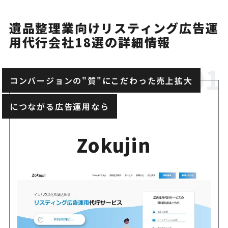
遺品整理・不用品回収など駆
遺品整理業向けリスティング広告運
KAKETSUKE
ビスの広告運用に対応
用代行会社18選の詳細情報
広告運用からLP制作・CRM対
StockSun
コンバージョンの"質"にこだわった売上拡大
b集客全体を支援
につながる広告運用なら
遺品整理のリスティング広告
サイバーホルン
で詳しく解説
Zokujin
少額予算やLP制作まで相談し
広告屋
広告代理店
Web広告、SEO、LP改善ま
あどわさび
援