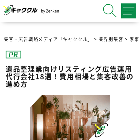
by Zenken
集客・広告戦略メディア「キャククル」
>
業界別集客
>
家事
遺品整理業向けリスティング広告運用
代行会社18選！費用相場と集客改善の
進め方