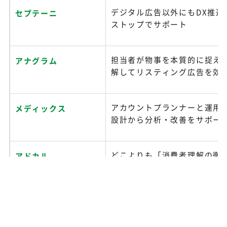
デジタル広告以外にもDX推進
セプテーニ
ストップでサポート
担当者が物事を本質的に捉え
アナグラム
解してリスティング広告を効
アカウントプランナーと運用
メディックス
設計から分析・改善をサポー
どこよりも「消費者理解の徹
アドカル
案」にこだわったサービスを
遺品整理業の依頼者心理を踏
株式会社Grill
告・LP改善を発信