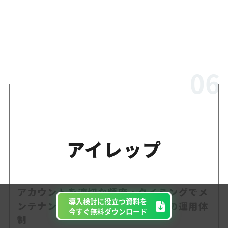
アイレップ
アカウントを適切な頻度・タイミングでメ
導入検討に役立つ資料を
ンテナンス、改善・前進するための運用体
今すぐ無料ダウンロード
制