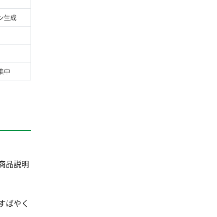
ン生成
集中
商品説明
すばやく