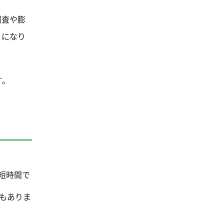
調査や膨
うになり
す。
短時間で
業もありま