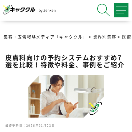
by Zenken
集客・広告戦略メディア「キャククル」
>
業界別集客
>
医療
皮膚科向けの予約システムおすすめ7
選を比較！特徴や料金、事例をご紹介
最終更新日：2026年01月23日