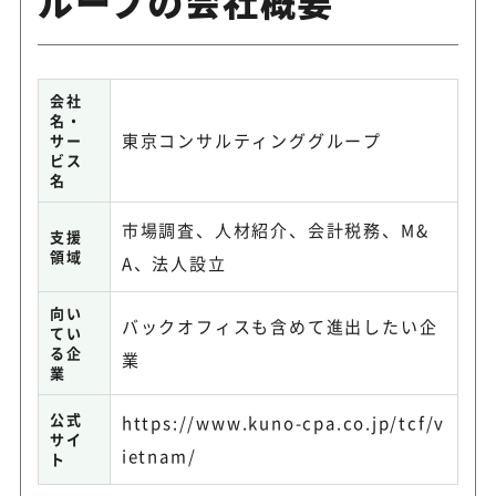
ループの会社概要
会社
名・
東京コンサルティンググループ
サー
ビス
名
市場調査、人材紹介、会計税務、M&
支援
領域
A、法人設立
向い
バックオフィスも含めて進出したい企
てい
る企
業
業
公式
https://www.kuno-cpa.co.jp/tcf/v
サイ
ietnam/
ト