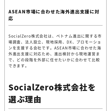
株式会社黎明コンサル
ASEAN市場に合わせた海外進出支援に対
外資規制業種への進出支援に
ティング・グループ
応
SocialZero株式会社は、ベトナム進出に関する市
株式会社SHINGI
ベトナム進出をワンストップ
場調査、法人設立、現地採用、DX、プロモーショ
ンを支援する会社です。ASEAN市場に合わせた海
外進出支援に対応ため、進出検討から現地運営ま
で、どの段階を外部に任せたいかに合わせて比較
OKB Consulting Vi
調達先・販路開拓・市場調査
できます。
etnam
に対応
SocialZero株式会社を
ONE-VALUE株式会
市場調査から法人設立・会計
社
選ぶ理由
援