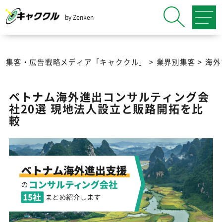
by Zenken
集客・広告戦略メディア「キャククル」
>
業界別集客
>
海外
ベトナム海外進出コンサルティング会
社20選 現地法人設立と販路開拓を比
較