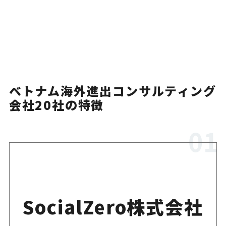
プロネクサスベトナム
レンタルオフィスや財務諸表
フォワード・インター
市場調査から商談支援まで段
ナショナル株式会社
ベトナム海外進出コンサルティング
会社20社の特徴
株式会社スター・コン
サルティング・ジャパ
食品関連企業向けのベトナム
ン
ベトナム法を踏まえた進出・
トライコー株式会社
SocialZero株式会社
対応