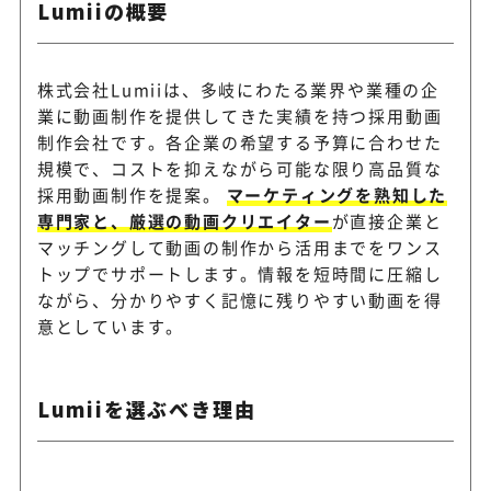
Lumiiの概要
テレビ番組制作に長く関わっ
株式会社Lumiiは、多岐にわたる業界や業種の企
メディアフォーユー
を活かす
業に動画制作を提供してきた実績を持つ採用動画
制作会社です。各企業の希望する予算に合わせた
規模で、コストを抑えながら可能な限り高品質な
モデルやタレントを起用した
Revive
採用動画制作を提案。
マーケティングを熟知した
も可能
専門家と、厳選の動画クリエイター
が直接企業と
マッチングして動画の制作から活用までをワンス
トップでサポートします。情報を短時間に圧縮し
ヒューマンセントリッ
ながら、分かりやすく記憶に残りやすい動画を得
追加料金が発生しない明確な
クス
意としています。
Lumiiを選ぶべき理由