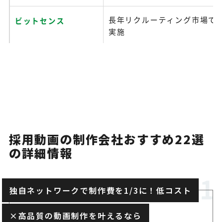
長年リクルーティング市場で
ビットセンス
実施
徹底的に企業理解を行い、他
ファニプロ
できる動画を作成
ピクシディア
納品後1年間は無料で修正対応
採用動画の制作会社おすすめ22選
の詳細情報
ネオキャリア
人材事業での実績を活かした
独自ネットワークで制作費を1/3に！低コスト
様々な経験を持つ映像ディレ
シードアシスト
数在籍
×高品質の動画制作を叶えるなら