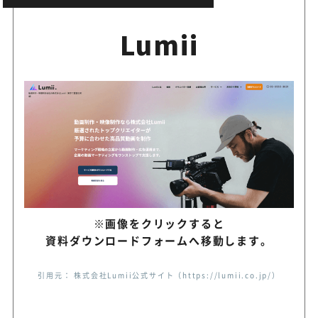
Lumii
デフ・グラウンド
心に響くコンテンツやサービ
パレイド
採用動画をはじめ様々な動画
ラビットクリエイティ
戦略立案から効果検証まで一
ブ
※画像をクリックすると
資料ダウンロードフォームへ移動します。
よつば制作所
様々な表現方法で会社の魅力
引用元： 株式会社Lumii公式サイト（https://lumii.co.jp/）
サイリング
迅速な映像作成を低価格で提