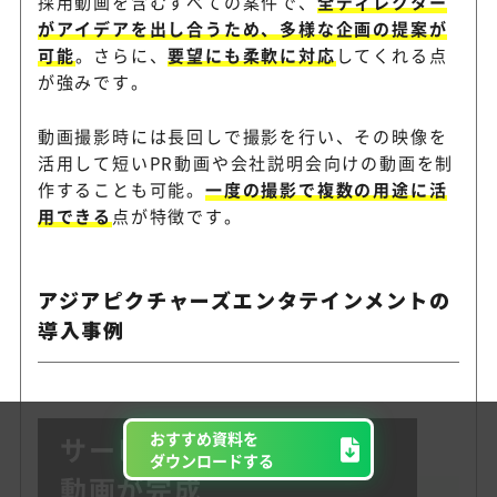
採用動画を含むすべての案件で、
全ディレクター
がアイデアを出し合うため、多様な企画の提案が
可能
。さらに、
要望にも柔軟に対応
してくれる点
が強みです。
動画撮影時には長回しで撮影を行い、その映像を
活用して短いPR動画や会社説明会向けの動画を制
作することも可能。
一度の撮影で複数の用途に活
用できる
点が特徴です。
アジアピクチャーズエンタテインメントの
導入事例
おすすめ資料を
サービスの魅力が伝わる
ダウンロードする
動画が完成