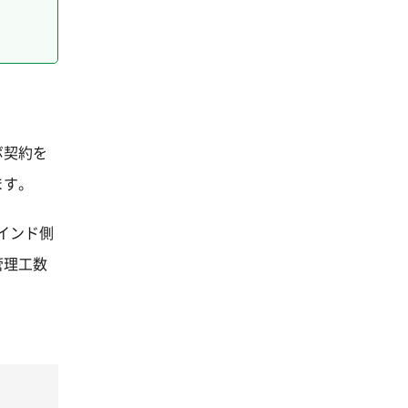
ボ契約を
ます。
インド側
管理工数