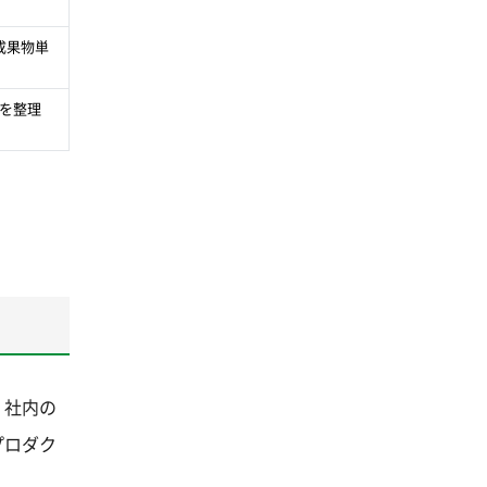
成果物単
を整理
、社内の
プロダク