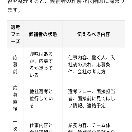
容を整理すると、候補者の理解が段階的に深まり
ます。
選考
フェ
候補者の状態
伝えるべき内容
ーズ
興味はある
応
仕事内容、働く人、入
が、応募す
募
社後の流れ、応募条
るか迷って
前
件、会社の考え方
いる
応
他社選考と
選考フロー、面接担当
募
並行してい
者、面接前に見てほし
直
る
い情報、連絡予定
後
一
仕事内容と
業務内容、チーム体
次