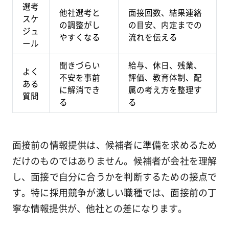
選考
他社選考と
面接回数、結果連絡
スケ
の調整がし
の目安、内定までの
ジュ
やすくなる
流れを伝える
ール
聞きづらい
給与、休日、残業、
よく
不安を事前
評価、教育体制、配
ある
に解消でき
属の考え方を整理す
質問
る
る
面接前の情報提供は、候補者に準備を求めるため
だけのものではありません。候補者が会社を理解
し、面接で自分に合うかを判断するための接点で
す。特に採用競争が激しい職種では、面接前の丁
寧な情報提供が、他社との差になります。