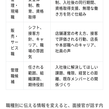
制、入社後の同行期間、
理・
制、教
資格取得支援、無理な働
現場
育、資格
き方を防ぐ仕組み
職
取得
シフト、
販
接客方
店舗運営の考え方、接客
売・
針、キャ
で評価される行動、店長
サー
リア、職
や本部職へのキャリア、
ビス
場の雰囲
社員の声
職
気
任される
入社後に解決してほしい
管理
範囲、組
課題、権限、経営との距
職候
織課題、
離、既存メンバーとの関
補
期待役割
係づくり
職種別に伝える情報を変えると、面接官が話す内