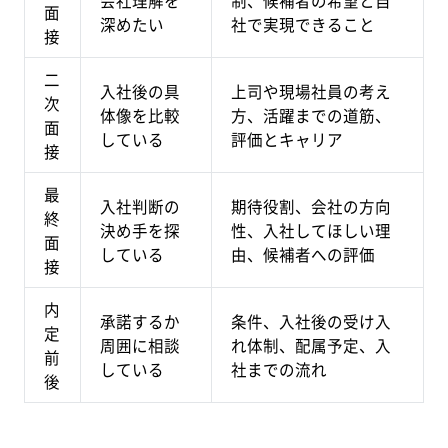
会社理解を
制、候補者の希望と自
面
深めたい
社で実現できること
接
二
入社後の具
上司や現場社員の考え
次
体像を比較
方、活躍までの道筋、
面
している
評価とキャリア
接
最
入社判断の
期待役割、会社の方向
終
決め手を探
性、入社してほしい理
面
している
由、候補者への評価
接
内
承諾するか
条件、入社後の受け入
定
周囲に相談
れ体制、配属予定、入
前
している
社までの流れ
後