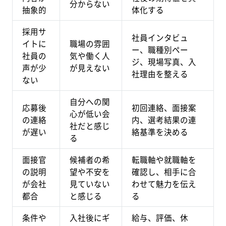
分からない
抽象的
体化する
採用サ
社員インタビュ
イトに
職場の雰囲
ー、職種別ペー
社員の
気や働く人
ジ、現場写真、入
声が少
が見えない
社理由を整える
ない
自分への関
応募後
初回連絡、面接案
心が低い会
の連絡
内、選考結果の連
社だと感じ
が遅い
絡基準を決める
る
面接官
候補者の希
転職軸や就職軸を
の説明
望や不安を
確認し、相手に合
が会社
見ていない
わせて魅力を伝え
都合
と感じる
る
条件や
入社後にギ
給与、評価、休