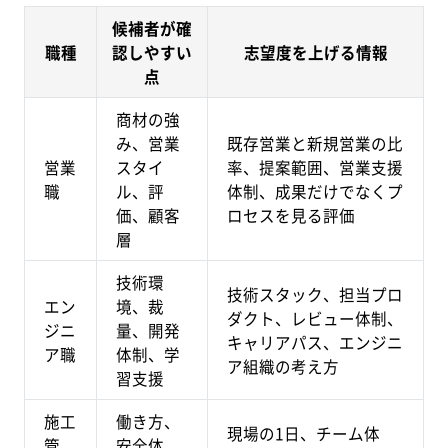
候補者が確
職種
認しやすい
志望度を上げる情報
点
商材の強
み、営業
既存営業と新規営業の比
営業
スタイ
率、提案範囲、営業支援
職
ル、評
体制、成果だけでなくプ
価、顧客
ロセスを見る評価
層
技術環
技術スタック、担当プロ
エン
境、裁
ダクト、レビュー体制、
ジニ
量、開発
キャリアパス、エンジニ
ア職
体制、学
ア組織の考え方
習支援
施工
働き方、
現場の1日、チーム体
管
安全体