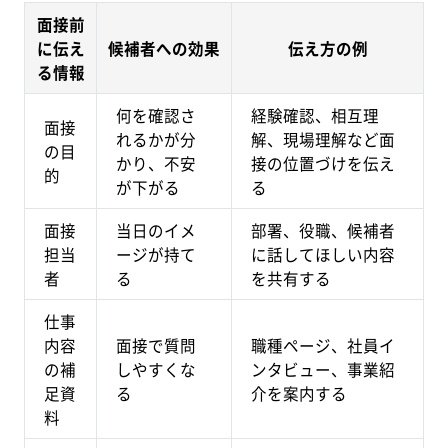
面接前
に伝え
候補者への効果
伝え方の例
る情報
何を確認さ
経験確認、相互理
面接
れるかが分
解、現場理解など面
の目
かり、不安
接の位置づけを伝え
的
が下がる
る
面接
当日のイメ
部署、役職、候補者
担当
ージが持て
に話してほしい内容
者
る
を共有する
仕事
内容
面接で質問
職種ページ、社員イ
の補
しやすくな
ンタビュー、事業紹
足資
る
介を案内する
料