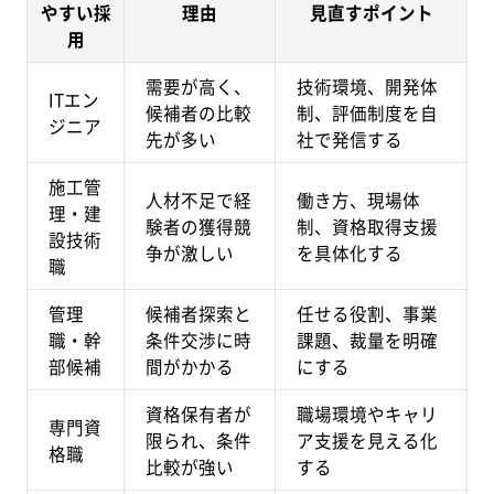
やすい採
理由
見直すポイント
用
需要が高く、
技術環境、開発体
ITエン
候補者の比較
制、評価制度を自
ジニア
先が多い
社で発信する
施工管
人材不足で経
働き方、現場体
理・建
験者の獲得競
制、資格取得支援
設技術
争が激しい
を具体化する
職
管理
候補者探索と
任せる役割、事業
職・幹
条件交渉に時
課題、裁量を明確
部候補
間がかかる
にする
資格保有者が
職場環境やキャリ
専門資
限られ、条件
ア支援を見える化
格職
比較が強い
する