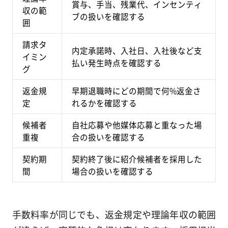
賞与、手当、残業代、インセンティ
収の範
ブの扱いを確認する
囲
請求タ
内定承諾時、入社日、入社後など支
イミン
払い発生時点を確認する
グ
返金規
早期退職時にどの期間で何%返金さ
定
れるかを確認する
候補者
自社応募や他媒体応募と重なった場
重複
合の扱いを確認する
契約期
契約終了後に紹介候補者を採用した
間
場合の扱いを確認する
手数料率が同じでも、返金規定や理論年収の範囲