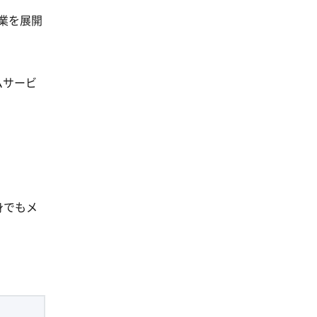
業を展開
ムサービ
身でもメ