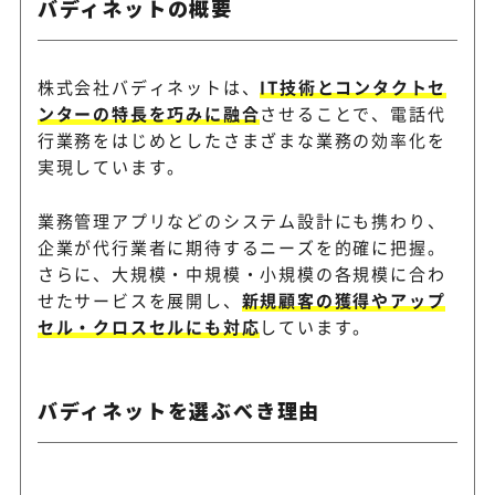
バディネットの概要
株式会社バディネットは、
IT技術とコンタクトセ
ンターの特長を巧みに融合
させることで、電話代
TMJ
月数件からでも代行サービス
行業務をはじめとしたさまざまな業務の効率化を
実現しています。
業務管理アプリなどのシステム設計にも携わり、
企業が代行業者に期待するニーズを的確に把握。
BusinessCall（ビジ
土日祝日や30分単位の利用も
さらに、大規模・中規模・小規模の各規模に合わ
ネスコール）
せたサービスを展開し、
新規顧客の獲得やアップ
セル・クロスセルにも対応
しています。
AIを活用した自然な発音で多
IVRy
実現
バディネットを選ぶべき理由