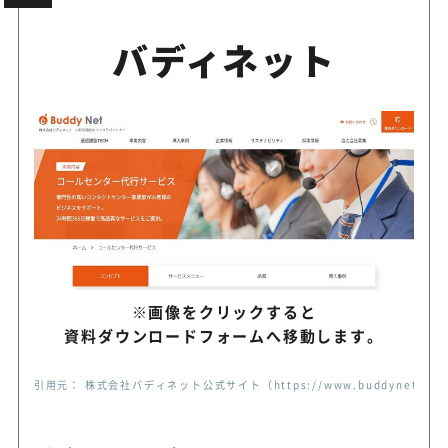
オーダーメイド型のサービス
電話代行サービス
バディネット
応
オリジナル報告フォーム対応
ベルウェール渋谷
ーにしっかりフィット
専属オペレーター×緊急時の
オフィスジャパン
応
※画像をクリックすると
秘書センター
納品形式の柔軟さも魅力の老
資料ダウンロードフォームへ移動します。
引用元： 株式会社バディネット公式サイト（https://www.buddynet.jp/con
セントラル・アイ
プロ品質の電話代行を柔軟プ