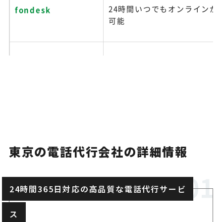
24時間いつでもオンラインか
fondesk
可能
ワールドオフィス
専門スキルで業界特化型の電
ジョヴィアル（渋谷オ
オペレーターは入社後520時
フィス）
実施
東京の電話代行会社の詳細情報
電話を受けた後の連絡スピー
インターコード
24時間365日対応の高品質な電話代行サービ
理
ス