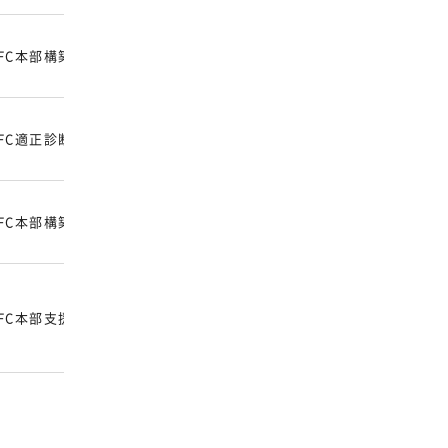
本
FC本部構築／加盟開発／加盟募集媒体／SNSマーケティング
部
FC適正診断／本部構築／加盟開発／LP・SEO・広告
F
FC本部構築／本部機能強化／加盟店開拓支援
F
FC本部支援／加盟店募集／集客ルート設計
加