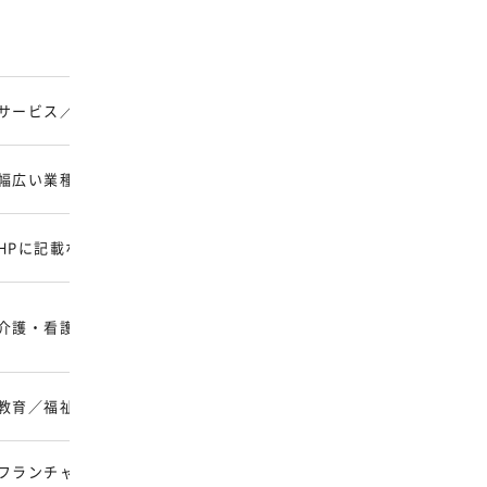
質
F
サービス／飲食／建設
本
短
幅広い業種（詳細なし）
問
営
HPに記載なし
説
加
介護・看護／美容／飲食
立
20
教育／福祉／フィットネス
短
フランチャイズ本部全般
成