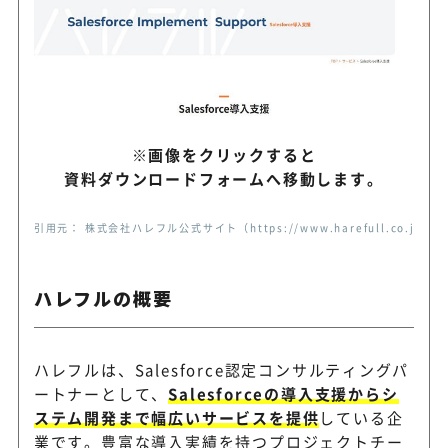
SHIFT
導入後の利活用と運用定着を
Sun&Son’s Consul
※画像をクリックすると
Salesforce特化の経験者が
ting
資料ダウンロードフォームへ移動します。
で支援
引用元： 株式会社ハレフル公式サイト（https://www.harefull.co.jp/servi
設計から実装までワンストップで
SUGo
orce導入を支援
ハレフルの概要
クラウドサービス選定から業
CloudFit
ハレフルは、Salesforce認定コンサルティングパ
用まで支援
ートナーとして、
Salesforceの導入支援からシ
ステム開発まで幅広いサービスを提供
している企
業です。豊富な導入実績を持つプロジェクトチー
アクセンチュア