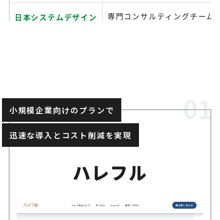
専門コンサルティングチーム
日本システムデザイン
小企業のDX化を支援
業務プロセス最適化から定着
AGS
応するSalesforce導入支援
ライセンス選定から導入後の
小規模企業向けのプランで
富士ソフト
でワンストップで対応
迅速な導入とコスト削減を実現
SFSolutionで導入から保守
エフ・ディー・シー
ハレフル
支援
Salesforce Platform上
SOHOBB
ョン開発にも対応