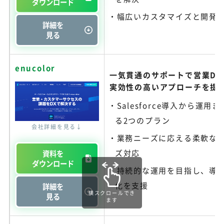
ダウンロード
幅広いカスタマイズと開発
詳細を
見る
enucolor
一気貫通のサポートで営業DX
実効性の高いアプローチを提
Salesforce導入から運用
る2つのプラン
会社詳細を見る↓
業務ニーズに応える柔軟な
ズ対応
資料を
ダウンロード
持続的な運用を目指し、導
化を支援
詳細を
横スクロールでき
見る
ます