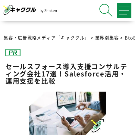
by Zenken
集客・広告戦略メディア「キャククル」
>
業界別集客
>
Bt
セールスフォース導入支援コンサルテ
ィング会社17選！Salesforce活用・
運用支援を比較