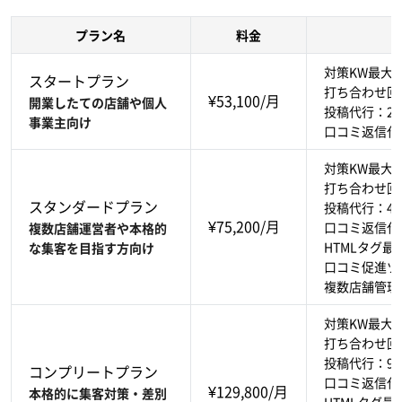
プラン名
料金
対策KW最大4
スタートプラン
打ち合わせ回数
¥53,100/月
開業したての店舗や個人
投稿代行：2
事業主向け
口コミ返信代
対策KW最大6
打ち合わせ回数
スタンダードプラン
投稿代行：4
¥75,200/月
口コミ返信代
複数店舗運営者や本格的
HTMLタグ最
な集客を目指す方向け
口コミ促進ツ
複数店舗管理
対策KW最大8
打ち合わせ回数
投稿代行：9
コンプリートプラン
口コミ返信代
¥129,800/月
本格的に集客対策・差別