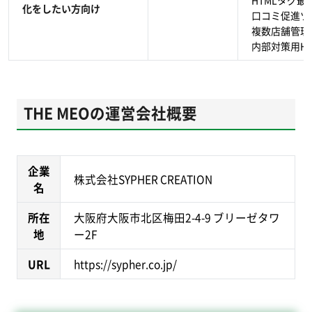
HTMLタグ最
化をしたい方向け
口コミ促進ツ
複数店舗管理
内部対策用H
THE MEOの運営会社概要
企業
株式会社SYPHER CREATION
名
所在
大阪府大阪市北区梅田2-4-9 ブリーゼタワ
地
ー2F
URL
https://sypher.co.jp/