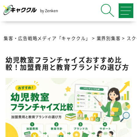
by Zenken
集客・広告戦略メディア「キャククル」
>
業界別集客
>
スク
幼児教室フランチャイズおすすめ比
較！加盟費用と教育ブランドの選び方