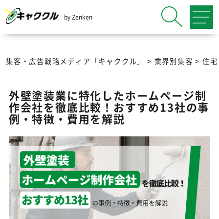
by Zenken
集客・広告戦略メディア「キャククル」
>
業界別集客
>
住宅
外壁塗装業に特化したホームページ制
作会社を徹底比較！おすすめ13社の事
例・特徴・費用を解説