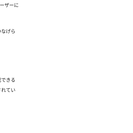
ユーザーに
つなげら
載できる
されてい