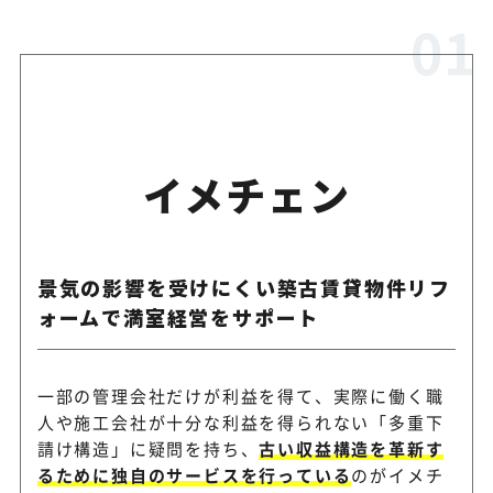
行会社
「リノベーションに強い工務
リノベる
ンド力向上が図れる
イメチェン
LIXILトータルサービ
現場調査・施工・修理の各分
ス
業を募集
景気の影響を受けにくい築古賃貸物件リフ
ォームで満室経営をサポート
全国31万戸の管理物件から幅
エイブル
依頼
一部の管理会社だけが利益を得て、実際に働く職
リフォーム現場を支えるパー
オンテックス
人や施工会社が十分な利益を得られない「多重下
を全国で募集
請け構造」に疑問を持ち、
古い収益構造を革新す
るために独自のサービスを行っている
のがイメチ