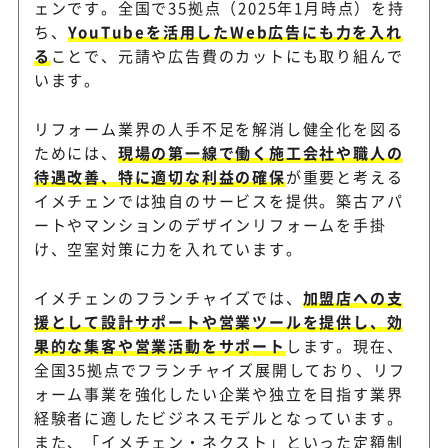
ェンです。全国で35拠点（2025年1月時点）を持
安定した取引基盤で長期的な
住友林業ホームテック
ち、
YouTubeを活用したWeb広告にも力を入れ
シップを構築
る
ことで、元請や広告費のカットにも取り組んで
います。
イオン住まいのリフォ
リフォーム業界の人手不足を解消し健全化を図る
水回りのリフォーム工事を中
ーム
ためには、
現場の第一線で働く施工会社や職人の
ナーを募集
待遇改善、特に適切な利益の確保
が重要と考える
イメチェンでは独自のサービスを提供。築古アパ
ートやマンションのデザインリフォームを手掛
け、空室対策に力を入れています。
イメチェンのフランチャイズでは、
加盟店への支
援として設計サポートや営業ツールを提供し、効
果的な集客や営業活動をサポート
します。現在、
全国35拠点でフランチャイズ展開しており、リフ
ォーム事業を強化したい企業や独立を目指す業界
経験者に適したビジネスモデルとなっています。
また、「イメチェン・ネクスト」といった定額制