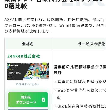
0選比較
ASEAN向け営業代行、販路開拓、代理店開拓、展示会
フォロー、越境EC運営代行、Web商談獲得まで、各社
の支援領域を比較します。
会社名
サービスの特徴
Zenken株式会社
営業前の比較検討接点から商
設計
営業前に選ばれる理由を整
会社詳細を見る↓
Webと営業代行を商談まで
資料を
る
ダウンロード
BtoB製造業や技術商材に