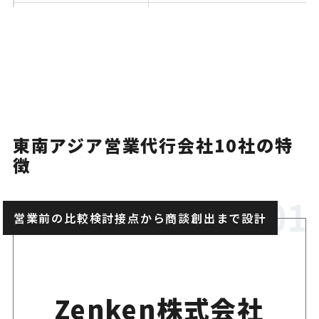
KAMO CONSULTAN
海外販路開拓を市場調査から
CY
で支援
東南アジア営業代行会社10社の特
徴
営業前の比較検討接点から商談創出まで設計
Zenken株式会社