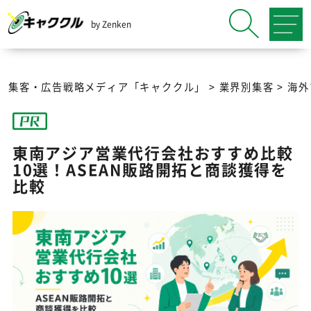
by Zenken
集客・広告戦略メディア「キャククル」
>
業界別集客
>
海外
東南アジア営業代行会社おすすめ比較
10選！ASEAN販路開拓と商談獲得を
比較