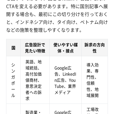
CTAを変える必要があります。特に国別記事へ展
開する場合も、最初にこの切り分けを行っておく
と、インドネシア向け、タイ向け、ベトナム向け
などの施策を整理しやすくなります。
広告設計で
使いやすい媒
訴求の方向
国
見たい特徴
体・接点
性
英語、地
シ
導入効
域統括、
Google広
ン
果、専
高付加価
告、LinkedI
ガ
門性、
値商材、
n広告、You
ポ
信頼
意思決定
Tube、業界
ー
性、地
者への訴
メディア
ル
域展開
求
工場改
製造業・
Google広