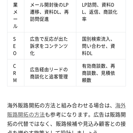
業
メール開封後のLP
LP訪問、資料D
メ
遷移、資料DL、再
L、返信、商談化
ー
訪問促進
率
ル
S
広告で反応が出た
国別検索流入、
E
訴求をコンテンツ
問い合わせ、資
O
化
料DL
C
有効商談数、再
広告経由リードの
R
商談数、見積依
商談化と追客管理
M
頼数
海外販路開拓の方法と組み合わせる場合は、
海外
販路開拓の方法
も参考になります。広告は販路開
拓の代替ではなく、販路候補や見込み顧客との接
点を増やす施策として設計しましょう。