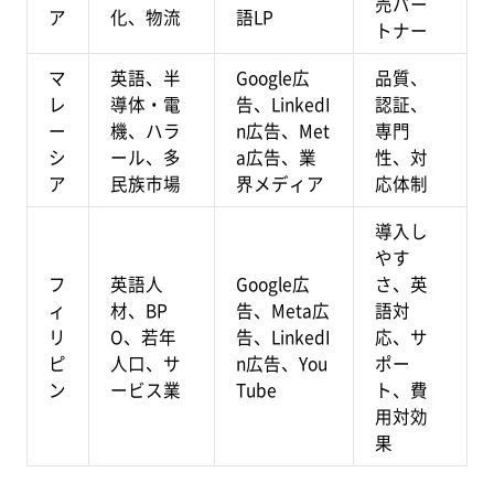
売パー
ア
化、物流
語LP
トナー
マ
英語、半
Google広
品質、
レ
導体・電
告、LinkedI
認証、
ー
機、ハラ
n広告、Met
専門
シ
ール、多
a広告、業
性、対
ア
民族市場
界メディア
応体制
導入し
やす
フ
英語人
Google広
さ、英
ィ
材、BP
告、Meta広
語対
リ
O、若年
告、LinkedI
応、サ
ピ
人口、サ
n広告、You
ポー
ン
ービス業
Tube
ト、費
用対効
果