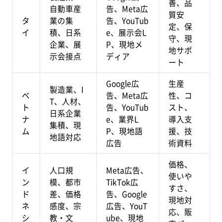
善、品
自動車産
告、Meta広
質安
タ
業の集
告、YouTub
定、保
イ
積、日系
e、展示会L
守、現
企業、展
P、現地メ
地サポ
示会接点
ディア
ート
Google広
生産
製造業、I
ベ
告、Meta広
性、コ
T、人材、
ト
告、YouTub
スト、
日系企業
ナ
e、業界L
導入支
集積、現
ム
P、現地語
援、技
地語対応
広告
術資料
価格、
イ
人口規
Meta広告、
使いや
ン
模、都市
TikTok広
すさ、
ド
差、価格
告、Google
現地対
ネ
感度、宗
広告、YouT
応、販
シ
教・文
ube、現地