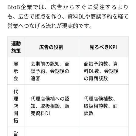
BtoB企業では、広告からすぐに受注するより
も、広告で接点を作り、資料DLや商談予約を経て
営業へつなげる流れが現実的です。
連動
広告の役割
見るべきKPI
施策
展
会期前の認知、商
商談予約数、資
示
談予約、会期後の
料DL数、会期後
会
追客
の再商談数
代
理
代理店候補への認
代理店候補数、
店
知、取扱相談、販
取扱相談数、面
開
売資料DL
談数
拓
営