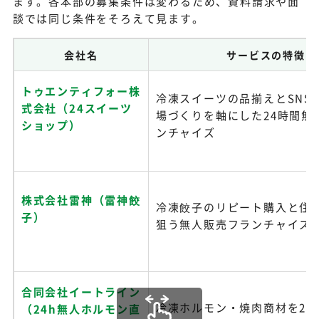
ます。各本部の募集条件は変わるため、資料請求や面
談では同じ条件をそろえて見ます。
会社名
サービスの特徴
トゥエンティフォー株
冷凍スイーツの品揃えとSNS
式会社（24スイーツ
場づくりを軸にした24時間無
ショップ）
ンチャイズ
株式会社雷神（雷神餃
冷凍餃子のリピート購入と住
子）
狙う無人販売フランチャイズ
合同会社イートライン
冷凍ホルモン・焼肉商材を24
（24h無人ホルモン直