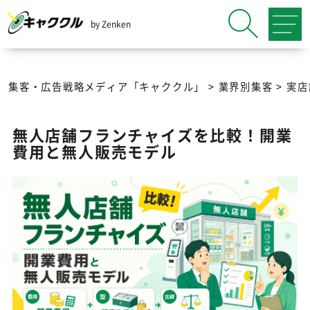
by Zenken
集客・広告戦略メディア「キャククル」
>
業界別集客
>
実店
無人店舗フランチャイズを比較！開業
費用と無人販売モデル