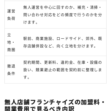
無人運営を中心に回すのか、補充・清掃・
運営
問い合わせ対応をどの頻度で行うのかを分
負荷
けます。
立
駅前、商業施設、ロードサイド、郊外、既
地・
存店舗併設など、向く立地を分けます。
商圏
契約期間、更新料、違約金、在庫・設備の
撤退
扱い、競業避止の範囲を契約前に整理しま
条件
す。
無人店舗フランチャイズの加盟料・
開業費用で見るべき内訳