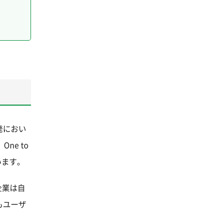
発におい
ne to
います。
企業は自
もユーザ