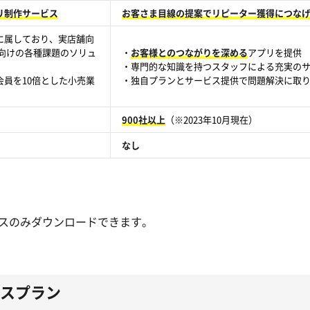
リ制作サービス
お客さま目線の提案でリピーター獲得につな
に属しており、実店舗向
ク向けの各種課題のソリュ
・
お客様とのつながりを深める
アプリを提供
・専門的な知識を持つスタッフによる充実の
員を10倍とした小売業
・独自プランとサービス提供で問題解決に取
900社以上
（※2023年10月現在）
なし
スのみダウンロードできます。
ビスプラン