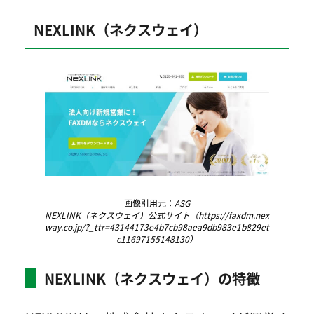
NEXLINK（ネクスウェイ）
画像引用元：
ASG
NEXLINK（ネクスウェイ）公式サイト（https://faxdm.nex
way.co.jp/?_ttr=43144173e4b7cb98aea9db983e1b829et
c11697155148130）
NEXLINK（ネクスウェイ）の特徴