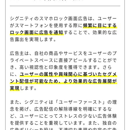
国内トップクラスの配信性能
BoltzEngine
シグニティのスマホロック画面広告は、ユーザー
軟性も高い
がスマートフォンを使用する際に
頻繁に目にする
ロック画面に広告を通知
することで、効果的な広
告露出を実現します。
無料で利用できるWebプッシ
Pushnate
ビス。簡単設定で導入可能。
広告主は、自社の商品やサービスをユーザーのプ
ライベートスペースに直接アピールすることがで
き、高い視認性と印象度を獲得できます。さら
大量配信や行動分析に基づく
PushTracker
に、
ユーザーの属性や興味関心に基づいたセグメ
シュ通知が可能
ント配信が可能なため、より効果的な広告展開が
実現
します。
アプリ不要でWebサイト訪問
Cuenote Push
また、シグニティは「ユーザーファースト」の理
ュ通知を配信
念を掲げ、広告配信の解除導線を明確にするな
ど、ユーザーにとってストレスの少ない広告体験
を提供することを重視しています。また、独自の
顧客データを活用してWeb・
Rtoaster
広告ポリシーを設け、不適切な表現や内容の広告