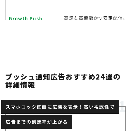
高速＆高機能かつ安定配信。
Growth Push
で効果測定や分析機能も
セグメント配信や自動One to 
PUSHCODE
信、スケジュール配信機能な
国内最速の配信実績を誇り、
CORE PUSH
プッシュ通知広告おすすめ24選の
測定・分析機能も豊富
詳細情報
多種多様な機能やサービスと
KARTE Message β
スマホロック画面に広告を表示！高い視認性で
の高い効果的なマーケティン
広告までの到達率が上がる
超高速配信やメッセージ承認