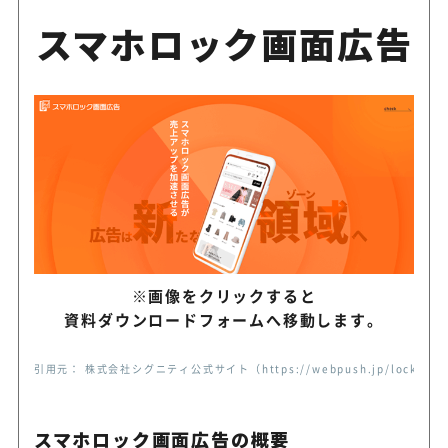
RichFlyer
に、プッシュ通知＆SNSへの
スマホロック画面広告
に行える
顧客との関係強化や業務効率
GMOおみせアプリ
ャネルの拡大をサポート
ノーコードでデータの取り込
b→dash
工、統合、抽出、活用までこ
飲食店に特化した店舗アプリ
※画像をクリックすると
レストラン★スター
ス。自動販促メッセージの配
資料ダウンロードフォームへ移動します。
引用元： 株式会社シグニティ公式サイト（https://webpush.jp/lock-scre
EC特化型のオールインワンMA
EC Intelligence
ール。各種MAツールやデータ
スマホロック画面広告の概要
Pを搭載