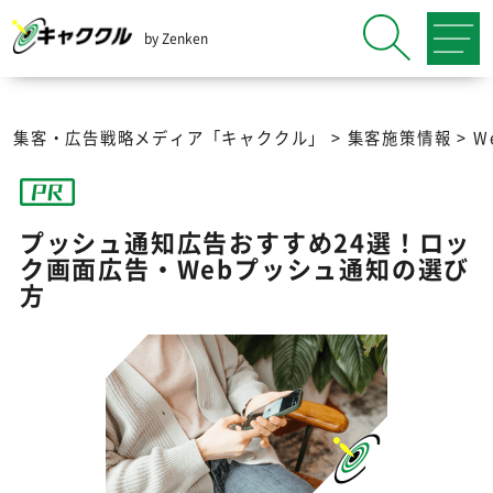
by Zenken
集客・広告戦略メディア「キャククル」
>
集客施策情報
>
W
プッシュ通知広告おすすめ24選！ロッ
ク画面広告・Webプッシュ通知の選び
方