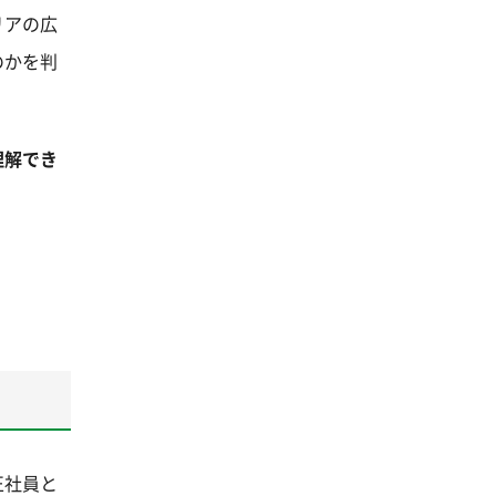
リアの広
のかを判
理解でき
正社員と