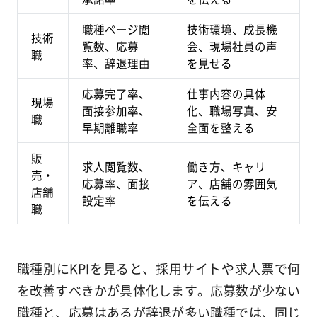
職種ページ閲
技術環境、成長機
技術
覧数、応募
会、現場社員の声
職
率、辞退理由
を見せる
応募完了率、
仕事内容の具体
現場
面接参加率、
化、職場写真、安
職
早期離職率
全面を整える
販
求人閲覧数、
働き方、キャリ
売・
応募率、面接
ア、店舗の雰囲気
店舗
設定率
を伝える
職
職種別にKPIを見ると、採用サイトや求人票で何
を改善すべきかが具体化します。応募数が少ない
職種と、応募はあるが辞退が多い職種では、同じ