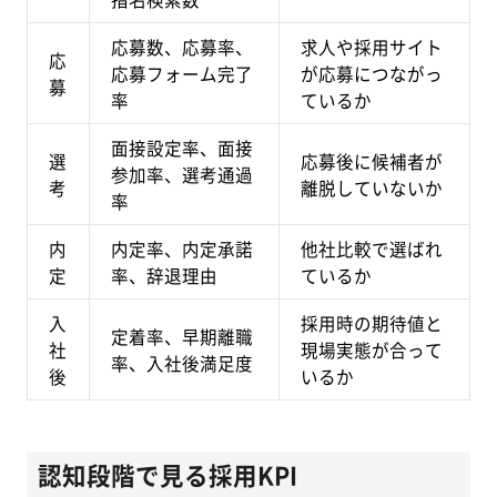
応募数、応募率、
求人や採用サイト
応
応募フォーム完了
が応募につながっ
募
率
ているか
面接設定率、面接
選
応募後に候補者が
参加率、選考通過
考
離脱していないか
率
内
内定率、内定承諾
他社比較で選ばれ
定
率、辞退理由
ているか
入
採用時の期待値と
定着率、早期離職
社
現場実態が合って
率、入社後満足度
後
いるか
認知段階で見る採用KPI