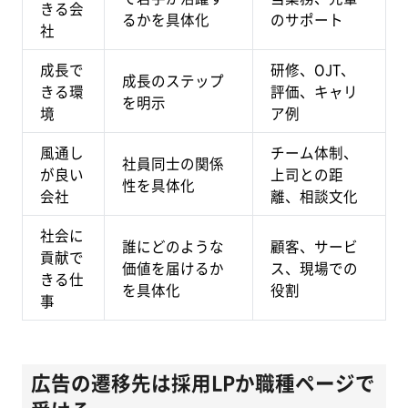
きる会
るかを具体化
のサポート
社
成長で
研修、OJT、
成長のステップ
きる環
評価、キャリ
を明示
境
ア例
風通し
チーム体制、
社員同士の関係
が良い
上司との距
性を具体化
会社
離、相談文化
社会に
誰にどのような
顧客、サービ
貢献で
価値を届けるか
ス、現場での
きる仕
を具体化
役割
事
広告の遷移先は採用LPか職種ページで