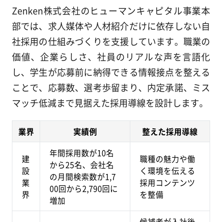
Zenken株式会社のヒューマンキャピタル事業本
部では、求人媒体や人材紹介だけに依存しない自
社採用の仕組みづくりを支援しています。職業の
価値、企業らしさ、社員のリアルな声を言語化
し、学生が応募前に納得できる情報接点を整える
ことで、応募数、選考歩留まり、内定承諾、ミス
マッチ低減まで見据えた採用導線を設計します。
業界
実績例
整えた採用導線
年間採用数が10名
建
職種の魅力や働
から25名、会社名
設
く環境を伝える
の月間検索数が1,7
業
採用コンテンツ
00回から2,790回に
界
を整備
増加
候補者が入社後