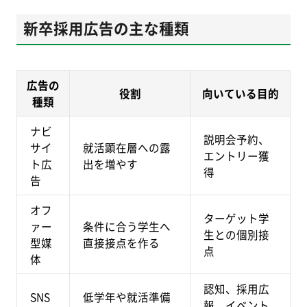
新卒採用広告の主な種類
広告の
役割
向いている目的
種類
ナビ
説明会予約、
サイ
就活顕在層への露
エントリー獲
ト広
出を増やす
得
告
オフ
ターゲット学
ァー
条件に合う学生へ
生との個別接
型媒
直接接点を作る
点
体
認知、採用広
SNS
低学年や就活準備
報、イベント