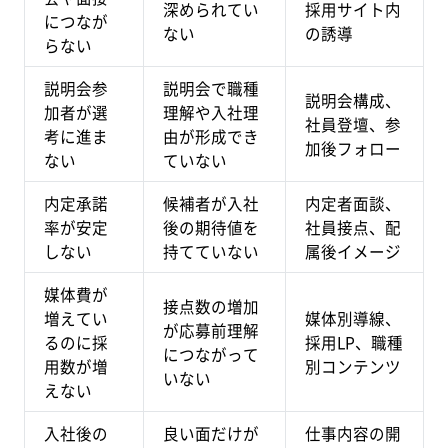
深められてい
採用サイト内
につなが
ない
の誘導
らない
説明会参
説明会で職種
説明会構成、
加者が選
理解や入社理
社員登壇、参
考に進ま
由が形成でき
加後フォロー
ない
ていない
内定承諾
候補者が入社
内定者面談、
率が安定
後の期待値を
社員接点、配
しない
持てていない
属後イメージ
媒体費が
接点数の増加
増えてい
媒体別導線、
が応募前理解
るのに採
採用LP、職種
につながって
用数が増
別コンテンツ
いない
えない
入社後の
良い面だけが
仕事内容の開