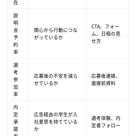
在
説
明
CTA、フォー
会
関心から行動につな
ム、日程の見
予
がっているか
せ方
約
率
選
考
応募後の不安を減ら
応募後連絡、
参
せているか
面接前資料
加
率
内
定
広告経由の学生が入
選考体験、内
承
社意思を持てている
定者フォロー
諾
か