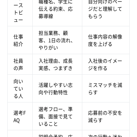
職種名、学生に
自分向けのペー
ース
伝える約束、応
ジだと理解して
トビ
募導線
もらう
ュー
担当業務、顧
仕事
仕事内容の解像
客、1日の流れ、
紹介
度を上げる
やりがい
社員
入社理由、成長
入社後のイメー
の声
実感、つまずき
ジを作る
向い
活躍しやすい志
ミスマッチを減
てい
向や行動特性
らす
る人
選考フロー、準
選考F
応募前の不安を
備、面接で見て
AQ
減らす
いること
説明会予約、応
次の行動へ迷わ