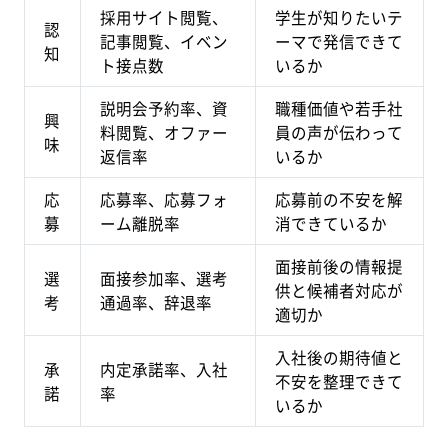
採用サイト閲覧、
学生が知りたいテ
認
記事閲覧、イベン
ーマで発信できて
知
ト接点数
いるか
説明会予約率、資
職種価値や若手社
興
料閲覧、オファー
員の声が伝わって
味
返信率
いるか
応
応募率、応募フォ
応募前の不安を解
募
ーム離脱率
消できているか
面接前後の情報提
選
面接参加率、選考
供と候補者対応が
考
通過率、辞退率
適切か
入社後の期待値と
承
内定承諾率、入社
不安を整理できて
諾
率
いるか