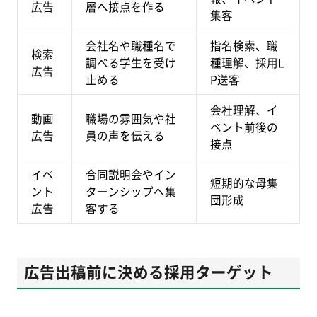
広告
層へ接点を作る
集客
会社名や職種名で
指名検索、職
検索
調べる学生を受け
種理解、採用L
広告
止める
P送客
会社理解、イ
動画
職場の雰囲気や社
ベント前後の
広告
員の声を伝える
接点
イベ
合同説明会やイン
短期的な母集
ント
ターンシップへ集
団形成
広告
客する
広告出稿前に決める採用ターゲット