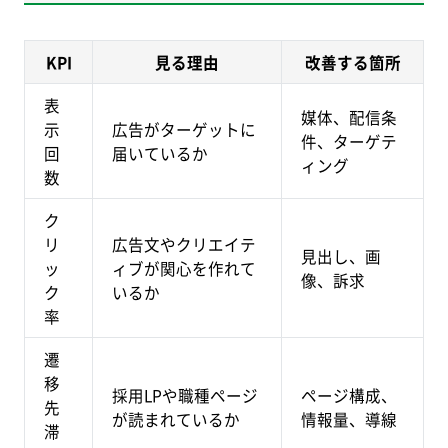
KPI
見る理由
改善する箇所
表
媒体、配信条
示
広告がターゲットに
件、ターゲテ
回
届いているか
ィング
数
ク
リ
広告文やクリエイテ
見出し、画
ッ
ィブが関心を作れて
像、訴求
ク
いるか
率
遷
移
採用LPや職種ページ
ページ構成、
先
が読まれているか
情報量、導線
滞