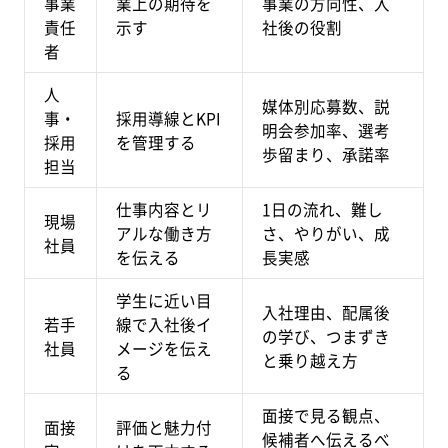
事業
業上の期待を
事業の方向性、入
責任
示す
社後の役割
者
人
媒体別応募数、説
事・
採用導線とKPI
明会参加率、選考
採用
を管理する
歩留まり、承諾率
担当
仕事内容とリ
1日の流れ、難し
現場
アルな働き方
さ、やりがい、成
社員
を伝える
長実感
学生に近い目
入社理由、配属後
若手
線で入社後イ
の学び、つまずき
社員
メージを伝え
と乗り越え方
る
面接で見る観点、
面接
評価と魅力付
候補者へ伝えるべ