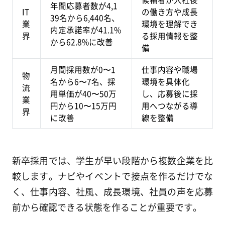
年間応募者数が4,1
IT
の働き方や成長
39名から6,440名、
業
環境を理解でき
内定承諾率が41.1%
界
る採用情報を整
から62.8%に改善
備
月間採用数が0〜1
仕事内容や職場
物
名から6〜7名、採
環境を具体化
流
用単価が40〜50万
し、応募後に採
業
円から10〜15万円
用へつながる導
界
に改善
線を整備
新卒採用では、学生が早い段階から複数企業を比
較します。ナビやイベントで接点を作るだけでな
く、仕事内容、社風、成長環境、社員の声を応募
前から確認できる状態を作ることが重要です。