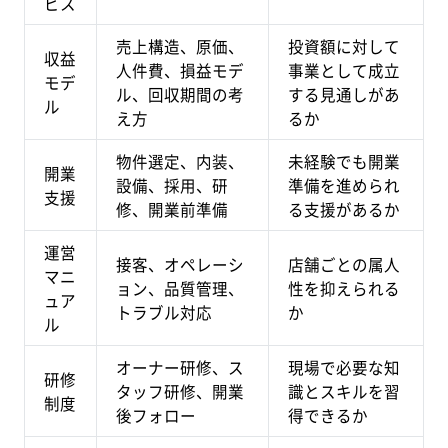
ビス
売上構造、原価、
投資額に対して
収益
人件費、損益モデ
事業として成立
モデ
ル、回収期間の考
する見通しがあ
ル
え方
るか
物件選定、内装、
未経験でも開業
開業
設備、採用、研
準備を進められ
支援
修、開業前準備
る支援があるか
運営
接客、オペレーシ
店舗ごとの属人
マニ
ョン、品質管理、
性を抑えられる
ュア
トラブル対応
か
ル
オーナー研修、ス
現場で必要な知
研修
タッフ研修、開業
識とスキルを習
制度
後フォロー
得できるか