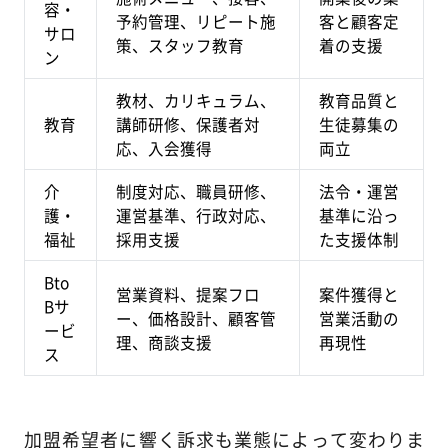
容・
予約管理、リピート施
客と顧客定
サロ
策、スタッフ教育
着の支援
ン
教材、カリキュラム、
教育品質と
教育
講師研修、保護者対
生徒募集の
応、入会獲得
両立
介
制度対応、職員研修、
法令・運営
護・
運営基準、行政対応、
基準に沿っ
福祉
採用支援
た支援体制
Bto
営業資料、提案フロ
案件獲得と
Bサ
ー、価格設計、顧客管
営業活動の
ービ
理、商談支援
再現性
ス
加盟希望者に響く訴求も業態によって変わりま