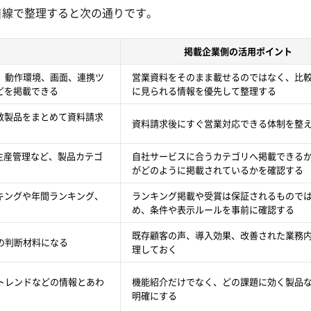
目線で整理すると次の通りです。
掲載企業側の活用ポイント
、動作環境、画面、連携ツ
営業資料をそのまま載せるのではなく、比
どを掲載できる
に見られる情報を優先して整理する
数製品をまとめて資料請求
資料請求後にすぐ営業対応できる体制を整
、生産管理など、製品カテゴ
自社サービスに合うカテゴリへ掲載できる
がどのように掲載されているかを確認する
キングや年間ランキング、
ランキング掲載や受賞は保証されるもので
る
め、条件や表示ルールを事前に確認する
既存顧客の声、導入効果、改善された業務
の判断材料になる
理しておく
トレンドなどの情報とあわ
機能紹介だけでなく、どの課題に効く製品
明確にする