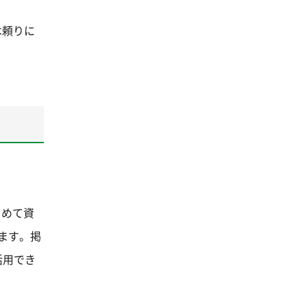
は頼りに
とめて資
ます。掲
活用でき