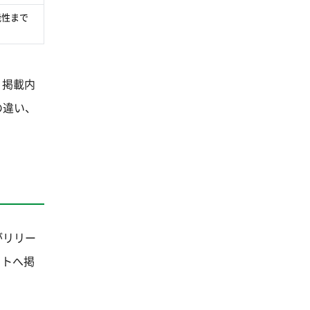
能性まで
、掲載内
の違い、
がリリー
イトへ掲
。