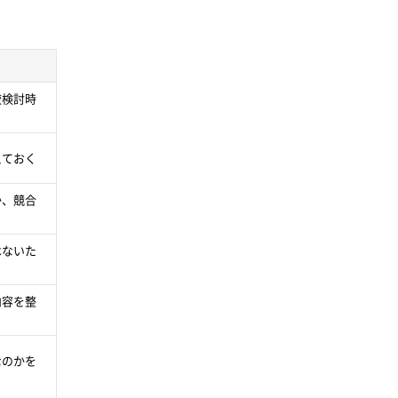
較検討時
えておく
か、競合
はないた
内容を整
なのかを