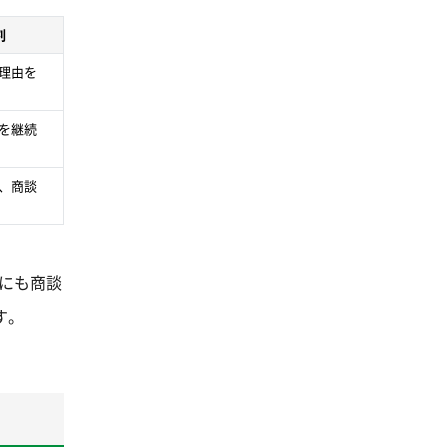
割
理由を
を継続
、商談
せにも商談
す。