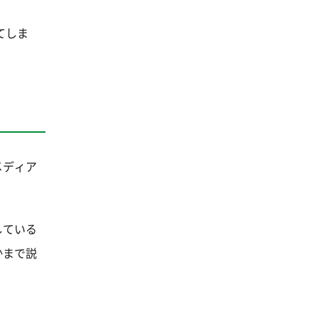
てしま
メディア
している
かまで説