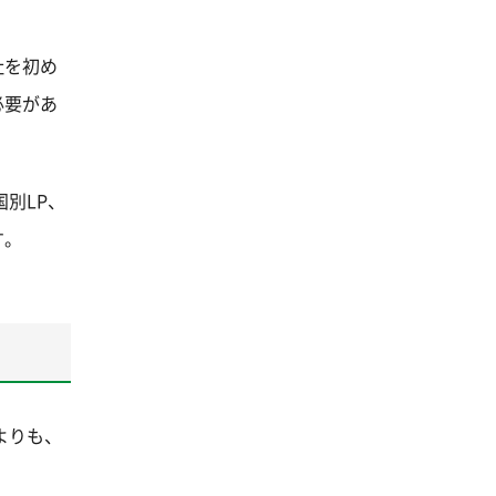
社を初め
必要があ
別LP、
す。
よりも、