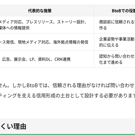
代表的な施策
BtoBでの役
メディア対応、プレスリリース、ストーリー設計、
商談前に信頼される
媒体への情報提供
作る
企業姿勢や事業活動
ース発信、現地メディア対応、海外拠点情報の発信
的に伝える
認知から問い合わせ
O、広告、展示会、LP、資料DL、CRM連携
化まで進める
せん。しかしBtoBでは、信頼される理由がなければ問い合わ
ティングを支える信用形成の土台として設計する必要がありま
にくい理由