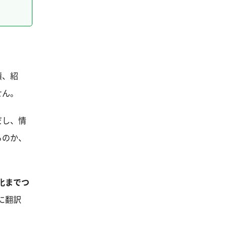
績、紹
せん。
だし、情
るのか、
化までつ
に翻訳