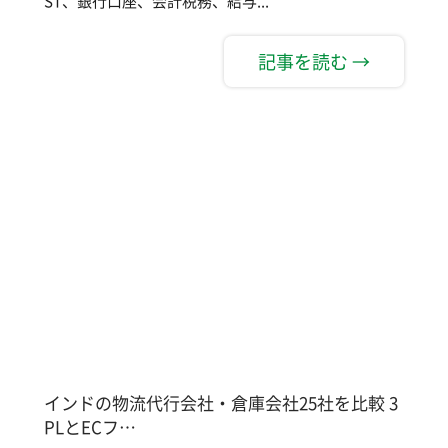
ST、銀行口座、会計税務、給与...
記事を読む →
インドの物流代行会社・倉庫会社25社を比較 3
PLとECフ…