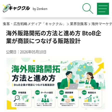
by Zenken
集客・広告戦略メディア「キャククル」
>
業界別集客
>
海外マーケ
海外販路開拓の方法と進め方 BtoB企
業が商談につなげる販路設計
公開日：2026年05月10日