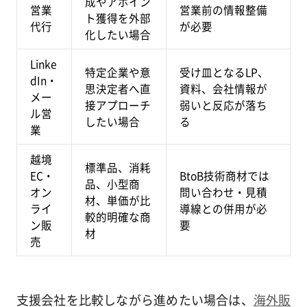
成やアポイン
営業
営業前の情報整備
ト獲得を外部
代行
が必要
化したい場合
Linke
特定企業や意
受け皿となるLP、
dIn・
思決定者へ直
資料、会社情報が
メー
接アプローチ
弱いと反応が落ち
ル営
したい場合
る
業
越境
標準品、消耗
EC・
BtoB技術商材では
品、小型商
オン
問い合わせ・見積
材、単価が比
ライ
導線との併用が必
較的明確な商
ン販
要
材
売
支援会社を比較しながら進めたい場合は、
海外販