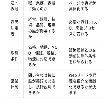
途・
程、業務、課題
ページの訴求が
課題
に効くのか
具体化する
経営、購買、技
意思
必要な資料、FA
術、品質、現場
決定
Q、商談プロセ
の誰が関与する
者
スが変わる
か
価格、納期、MO
販路候補との交
取引
Q、保証、規格、
渉前に除外条件
条件
物流に対応でき
を決められる
るか
問い合わせ後に
Webリードや代
営業
誰が英語で対応
理店紹介を商談
体制
し、技術説明で
化できるかが決
きるか
まる