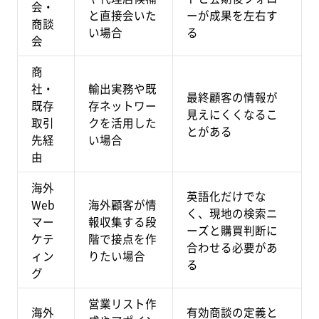
会・
と直接会いた
ーが成果を左右す
商談
い場合
る
会
商
社・
輸出実務や既
最終顧客の情報が
既存
存ネットワー
見えにくくなるこ
取引
クを活用した
とがある
先経
い場合
由
海外
英語化だけでな
Web
海外顧客が情
く、現地の検索ニ
マー
報収集する段
ーズと購買判断に
ケテ
階で接点を作
合わせる必要があ
ィン
りたい場合
る
グ
営業リスト作
海外
有効商談の定義と