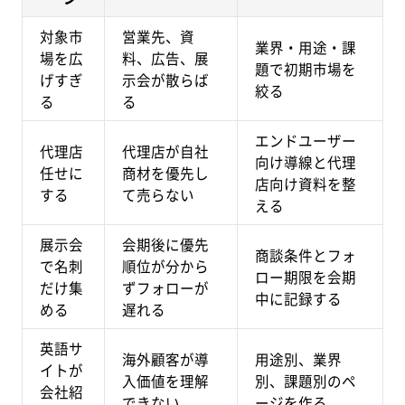
対象市
営業先、資
業界・用途・課
場を広
料、広告、展
題で初期市場を
げすぎ
示会が散らば
絞る
る
る
エンドユーザー
代理店
代理店が自社
向け導線と代理
任せに
商材を優先し
店向け資料を整
する
て売らない
える
展示会
会期後に優先
商談条件とフォ
で名刺
順位が分から
ロー期限を会期
だけ集
ずフォローが
中に記録する
める
遅れる
英語サ
海外顧客が導
用途別、業界
イトが
入価値を理解
別、課題別のペ
会社紹
できない
ージを作る