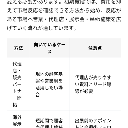
変える必要があります。初期段階では、費用を抑
えて市場反応を確認できる方法から始め、反応が
ある市場へ営業・代理店・展示会・Web施策を広
げていく流れが適しています。
向いているケー
方法
注意点
ス
代理
店・
現地の顧客基
販売
代理店が売りやす
盤や営業網を
パー
い資料とリード導
活用したい場
トナ
線が必要
合
ー開
拓
海外
短期間で顧客
出展前のアポイン
展示
や代理店候補
トと会期後フォロ