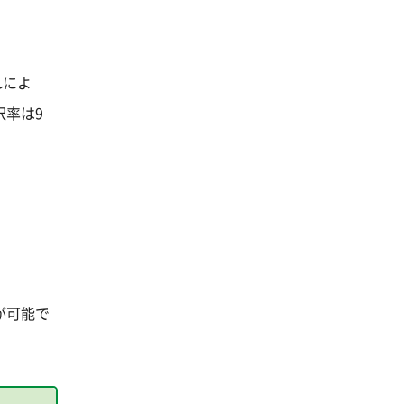
れによ
択率は9
が可能で