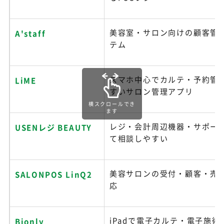
美容室・サロン向けの顧客管理
A'staff
テム
スマホ中心でカルテ・予約管
LiME
すいサロン管理アプリ
横スクロールでき
ます
レジ・会計周辺機器・サポー
USENレジ BEAUTY
て相談しやすい
美容サロンの受付・顧客・売
SALONPOS LinQ2
応
iPadで電子カルテ・電子施
Bionly