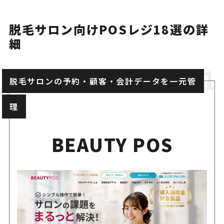
エステ向けの契約・前受金・
EstheAnswer
で対応
脱毛サロン向けPOSレジ18選の詳
細
役務管理・契約書面電子管理・
Treasure Box2
まで対応
脱毛サロンの予約・顧客・会計データを一元管
理
小規模エステで使いやすいiP
Aiony
POS
BEAUTY POS
サロンボード予約対応と役務
BeSALO
する店舗向け
低コストで会計・売上管理か
スマレジ
いクラウドPOS