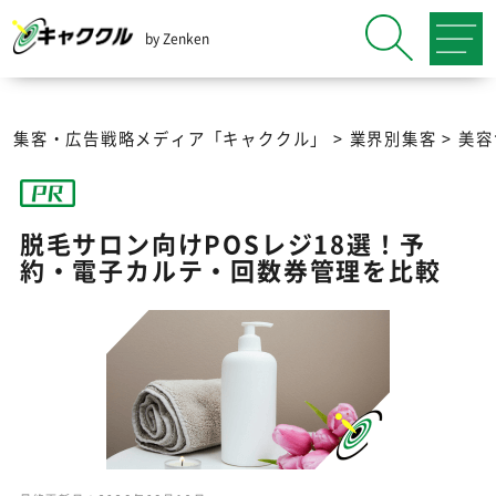
by Zenken
集客・広告戦略メディア「キャククル」
>
業界別集客
>
美容
脱毛サロン向けPOSレジ18選！予
約・電子カルテ・回数券管理を比較