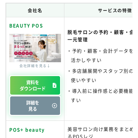
会社名
サービスの特徴
BEAUTY POS
脱毛サロンの予約・顧客・会
一元管理
予約・顧客・会計データを
活かしやすい
会社詳細を見る↓
多店舗展開やスタッフ別の
使いやすい
資料を
ダウンロード
導入前に操作感と必要機能
すい
詳細を
見る
美容サロン向け業務をまとめ
POS+ beauty
るPOSレジ