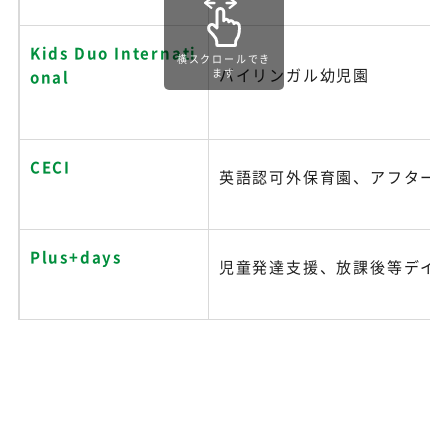
Kids Duo Internati
横スクロールでき
バイリンガル幼児園
ます
onal
CECI
英語認可外保育園、アフター
Plus+days
児童発達支援、放課後等デイ