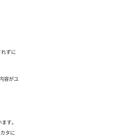
されずに
内容がユ
います。
ミカタに