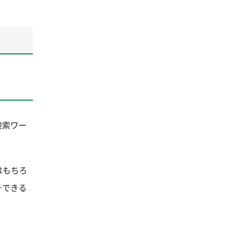
検索ワー
はもちろ
チできる