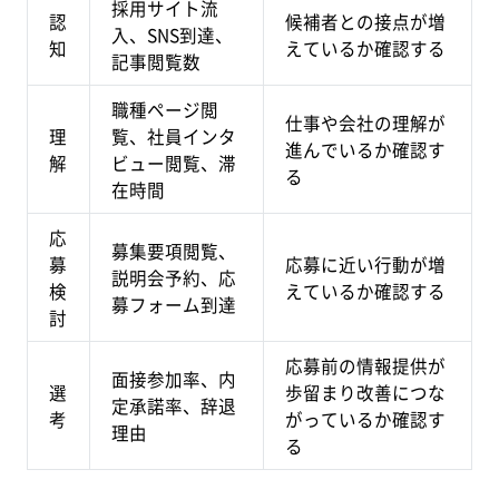
採用サイト流
認
候補者との接点が増
入、SNS到達、
知
えているか確認する
記事閲覧数
職種ページ閲
仕事や会社の理解が
理
覧、社員インタ
進んでいるか確認す
解
ビュー閲覧、滞
る
在時間
応
募集要項閲覧、
募
応募に近い行動が増
説明会予約、応
検
えているか確認する
募フォーム到達
討
応募前の情報提供が
面接参加率、内
選
歩留まり改善につな
定承諾率、辞退
考
がっているか確認す
理由
る