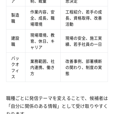
ア
制、裁量
思決定
作業内容、安
工程紹介、若手の成
製造
全、成長、職
長、資格取得、改善
職
場環境
活動
現場環境、教
建設
現場の安全、施工実
育、休日、キ
職
績、若手社員の一日
ャリア
バッ
業務範囲、社
改善事例、部署横断
クオ
内連携、働き
の関わり、制度の実
フィ
方
態
ス
職種ごとに発信テーマを変えることで、候補者は
「自分に関係のある情報」として受け取りやすく
なります。