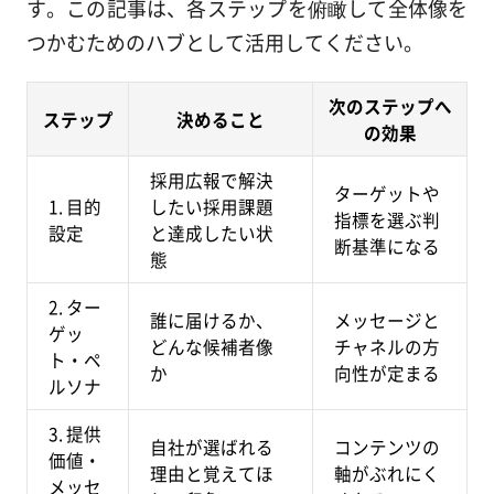
す。この記事は、各ステップを俯瞰して全体像を
つかむためのハブとして活用してください。
次のステップへ
ステップ
決めること
の効果
採用広報で解決
ターゲットや
1. 目的
したい採用課題
指標を選ぶ判
設定
と達成したい状
断基準になる
態
2. ター
誰に届けるか、
メッセージと
ゲッ
どんな候補者像
チャネルの方
ト・ペ
か
向性が定まる
ルソナ
3. 提供
自社が選ばれる
コンテンツの
価値・
理由と覚えてほ
軸がぶれにく
メッセ