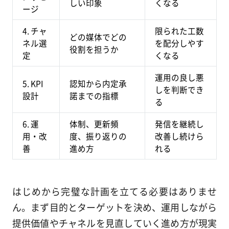
しい印象
くなる
ージ
4. チャ
限られた工数
どの媒体でどの
ネル選
を配分しやす
役割を担うか
定
くなる
運用の良し悪
5. KPI
認知から内定承
しを判断でき
設計
諾までの指標
る
6. 運
体制、更新頻
発信を継続し
用・改
度、振り返りの
改善し続けら
善
進め方
れる
はじめから完璧な計画を立てる必要はありませ
ん。まず目的とターゲットを決め、運用しながら
提供価値やチャネルを見直していく進め方が現実